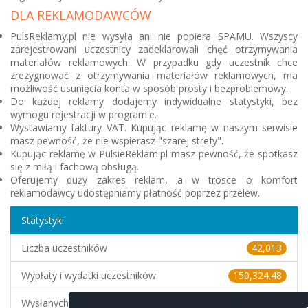
DLA REKLAMODAWCÓW
PulsReklamy.pl nie wysyła ani nie popiera SPAMU. Wszyscy
zarejestrowani uczestnicy zadeklarowali chęć otrzymywania
materiałów reklamowych. W przypadku gdy uczestnik chce
zrezygnować z otrzymywania materiałów reklamowych, ma
możliwość usunięcia konta w sposób prosty i bezproblemowy.
Do każdej reklamy dodajemy indywidualne statystyki, bez
wymogu rejestracji w programie.
Wystawiamy faktury VAT. Kupując reklamę w naszym serwisie
masz pewność, że nie wspierasz "szarej strefy".
Kupując reklamę w PulsieReklam.pl masz pewność, że spotkasz
się z miłą i fachową obsługą.
Oferujemy duży zakres reklam, a w trosce o komfort
reklamodawcy udostępniamy płatność poprzez przelew.
Statystyki
Liczba uczestników
42,013
Wypłaty i wydatki uczestników:
150,324.48
Wysłanych dzisiaj e-maili
0