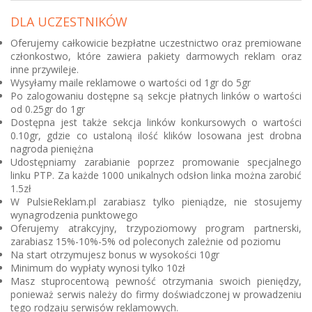
DLA UCZESTNIKÓW
Oferujemy całkowicie bezpłatne uczestnictwo oraz premiowane
członkostwo, które zawiera pakiety darmowych reklam oraz
inne przywileje.
Wysyłamy maile reklamowe o wartości od 1gr do 5gr
Po zalogowaniu dostępne są sekcje płatnych linków o wartości
od 0.25gr do 1gr
Dostępna jest także sekcja linków konkursowych o wartości
0.10gr, gdzie co ustaloną ilość klików losowana jest drobna
nagroda pieniężna
Udostępniamy zarabianie poprzez promowanie specjalnego
linku PTP. Za każde 1000 unikalnych odsłon linka można zarobić
1.5zł
W PulsieReklam.pl zarabiasz tylko pieniądze, nie stosujemy
wynagrodzenia punktowego
Oferujemy atrakcyjny, trzypoziomowy program partnerski,
zarabiasz 15%-10%-5% od poleconych zależnie od poziomu
Na start otrzymujesz bonus w wysokości 10gr
Minimum do wypłaty wynosi tylko 10zł
Masz stuprocentową pewność otrzymania swoich pieniędzy,
ponieważ serwis należy do firmy doświadczonej w prowadzeniu
tego rodzaju serwisów reklamowych.